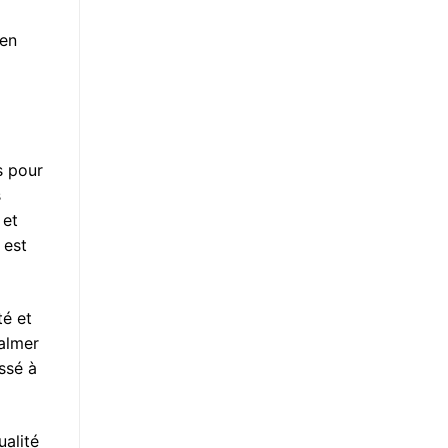
 en
s pour
s
 et
 est
té et
almer
ssé à
ualité