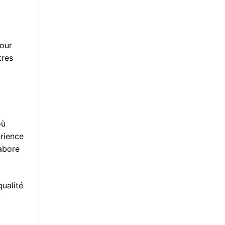
pour
tres
où
érience
labore
qualité