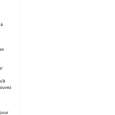
 à
 en
ur
u’à
pouvez
 pour