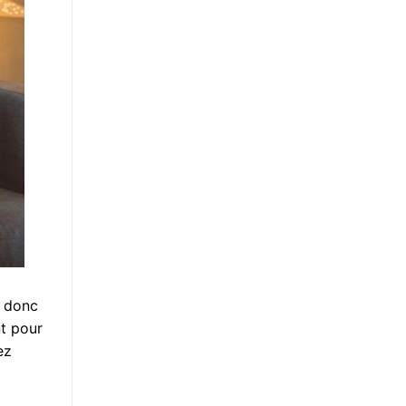
t donc
nt pour
ez