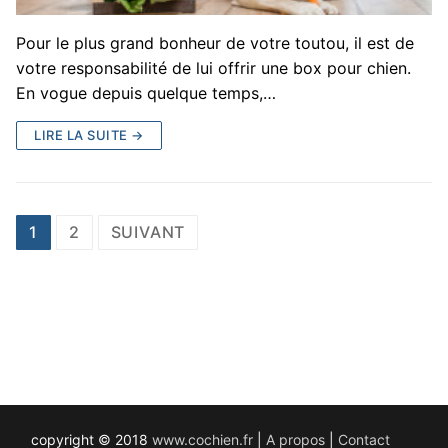
Pour le plus grand bonheur de votre toutou, il est de
votre responsabilité de lui offrir une box pour chien.
En vogue depuis quelque temps,…
LIRE LA SUITE →
Pagination
1
2
SUIVANT
des
publications
copyright © 2018
www.cochien.fr
|
A propos
|
Contact